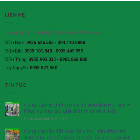
LIÊN HỆ
Công Ty Cổ Phần Kỹ Nghệ Xanh Việt Nam
Miền Nam:
0935.626.585 - 094.110.8888
Miền Bắc:
0935.101.848 - 0935.449.959
Miền Trung:
0935.995.035 - 0902.868.880
Tây Nguyên:
0935.522.550
TIN TỨC
Cung cấp hệ thống máy đá viên đến Hà Tĩnh –
Phục vụ nhu cầu giải khát mùa hè oi bức
Chức năng bình luận bị tắt
ở
Cung
cấp
Cung cấp lắp đặt máy đá viên 1 tấn đến Ninh
hệ
Thuận tại cơ sở sản xuất nước đá viên của anh