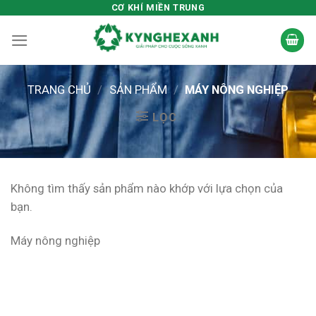
Skip
CƠ KHÍ MIỀN TRUNG
to
content
TRANG CHỦ
/
SẢN PHẨM
/
MÁY NÔNG NGHIỆP
LỌC
Không tìm thấy sản phẩm nào khớp với lựa chọn của
bạn.
Máy nông nghiệp