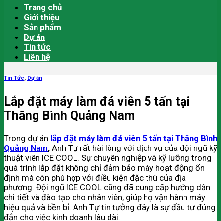
Trang chủ
Giới thiệu
Sản phẩm
Dự án
Tin tức
Liên hệ
Tin Tức
,
Dự án
Lắp đặt máy làm đá viên 5 tấn tại
Thăng Bình Quảng Nam
Trong dự án
lắp đặt máy làm đá viên 5 tấn tại Thăng Bình
Quảng Nam
,
Anh Tự rất hài lòng với dịch vụ của đội ngũ kỹ
thuật viên ICE COOL. Sự chuyên nghiệp và kỹ lưỡng trong
quá trình lắp đặt không chỉ đảm bảo máy hoạt động ổn
định mà còn phù hợp với điều kiện đặc thù của địa
phương. Đội ngũ ICE COOL cũng đã cung cấp hướng dẫn
chi tiết và đào tạo cho nhân viên, giúp họ vận hành máy
hiệu quả và bền bỉ. Anh Tự tin tưởng đây là sự đầu tư đúng
đắn cho việc kinh doanh lâu dài.