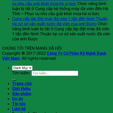
vụ nhu cầu giải khát mùa hè oi bức
Chức năng bình
luận bị tắt
ở Cung cấp hệ thống máy đá viên đến Hà
Tĩnh – Phục vụ nhu cầu giải khát mùa hè oi bức
Cung cấp lắp đặt máy đá viên 1 tấn đến Ninh Thuận
tại cơ sở sản xuất nước đá viên của anh Được
Chức
năng bình luận bị tắt
ở Cung cấp lắp đặt máy đá viên
1 tấn đến Ninh Thuận tại cơ sở sản xuất nước đá viên
của anh Được
CHÚNG TÔI TRÊN MẠNG XÃ HỘI
Copyright ® 2017-2022
Công Ty Cổ Phần Kỹ Nghệ Xanh
Việt Nam
. All rights reserved.
Tìm kiếm:
Trang chủ
Giới thiệu
Sản phẩm
Dự án
Tin tức
Liên hệ