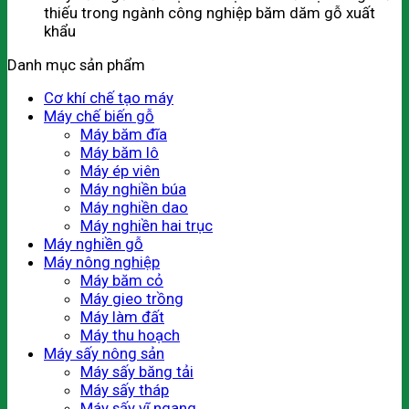
thiếu trong ngành công nghiệp băm dăm gỗ xuất
khẩu
Danh mục sản phẩm
Cơ khí chế tạo máy
Máy chế biến gỗ
Máy băm đĩa
Máy băm lô
Máy ép viên
Máy nghiền búa
Máy nghiền dao
Máy nghiền hai trục
Máy nghiền gỗ
Máy nông nghiệp
Máy băm cỏ
Máy gieo trồng
Máy làm đất
Máy thu hoạch
Máy sấy nông sản
Máy sấy băng tải
Máy sấy tháp
Máy sấy vĩ ngang