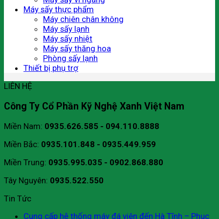
Máy sấy thực phẩm
Máy chiên chân không
Máy sấy lạnh
Máy sấy nhiệt
Máy sấy thăng hoa
Phòng sấy lạnh
Thiết bị phụ trợ
LIÊN HỆ
Công Ty Cổ Phần Kỹ Nghệ Xanh Việt Nam
Miền Nam:
0935.626.585 - 094.110.8888
Miền Bắc:
0935.101.848 - 0935.449.959
Miền Trung:
0935.995.035 - 0902.868.880
Tây Nguyên:
0935.522.550
Tin Tức
Cung cấp hệ thống máy đá viên đến Hà Tĩnh – Phục