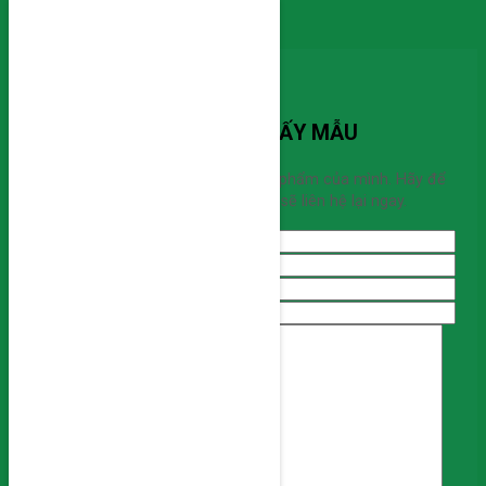
Skip to content
Cơ khí miền trung
ĐĂNG KÝ SẤY MẪU
Bạn đang cần sấy mẫu sản phẩm của mình. Hãy để
lại thông tin chúng tôi sẽ liên hệ lại ngay.