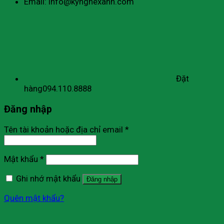
Email: info@kynghexanh.com
Đặt
hàng
094.110.8888
Đăng nhập
Tên tài khoản hoặc địa chỉ email
*
Mật khẩu
*
Ghi nhớ mật khẩu
Đăng nhập
Quên mật khẩu?