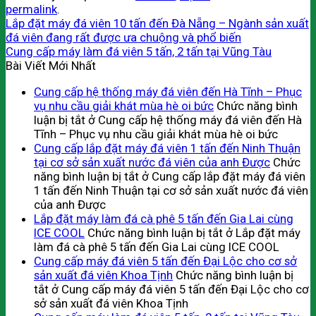
permalink
.
Lắp đặt máy đá viên 10 tấn đến Đà Nẵng – Ngành sản xuất
đá viên đang rất được ưa chuộng và phổ biến
Cung cấp máy làm đá viên 5 tấn, 2 tấn tại Vũng Tàu
Bài Viết Mới Nhất
Cung cấp hệ thống máy đá viên đến Hà Tĩnh – Phục
vụ nhu cầu giải khát mùa hè oi bức
Chức năng bình
luận bị tắt
ở Cung cấp hệ thống máy đá viên đến Hà
Tĩnh – Phục vụ nhu cầu giải khát mùa hè oi bức
Cung cấp lắp đặt máy đá viên 1 tấn đến Ninh Thuận
tại cơ sở sản xuất nước đá viên của anh Được
Chức
năng bình luận bị tắt
ở Cung cấp lắp đặt máy đá viên
1 tấn đến Ninh Thuận tại cơ sở sản xuất nước đá viên
của anh Được
Lắp đặt máy làm đá cà phê 5 tấn đến Gia Lai cùng
ICE COOL
Chức năng bình luận bị tắt
ở Lắp đặt máy
làm đá cà phê 5 tấn đến Gia Lai cùng ICE COOL
Cung cấp máy đá viên 5 tấn đến Đại Lộc cho cơ sở
sản xuất đá viên Khoa Tịnh
Chức năng bình luận bị
tắt
ở Cung cấp máy đá viên 5 tấn đến Đại Lộc cho cơ
sở sản xuất đá viên Khoa Tịnh