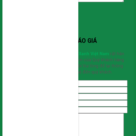
LIÊN HỆ BÁO GIÁ
Công ty Cổ Phần Kỹ Nghệ Xanh Việt Nam
rất hân
hạnh nhận được sự quan tâm của Quý khách hàng
đến sản phẩm của chúng tôi.Vui lòng để lại thông
tin, chúng tôi sẽ liên hệ đến quý khách.