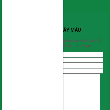
Skip to content
Cơ khí miền trung
ĐĂNG KÝ SẤY MẪU
Bạn đang cần sấy mẫu sản phẩm của mình. Hãy để
lại thông tin chúng tôi sẽ liên hệ lại ngay.