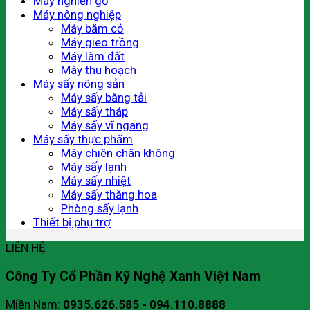
Máy nghiền gỗ
Máy nông nghiệp
Máy băm cỏ
Máy gieo trồng
Máy làm đất
Máy thu hoạch
Máy sấy nông sản
Máy sấy băng tải
Máy sấy tháp
Máy sấy vĩ ngang
Máy sấy thực phẩm
Máy chiên chân không
Máy sấy lạnh
Máy sấy nhiệt
Máy sấy thăng hoa
Phòng sấy lạnh
Thiết bị phụ trợ
LIÊN HỆ
Công Ty Cổ Phần Kỹ Nghệ Xanh Việt Nam
Miền Nam:
0935.626.585 - 094.110.8888