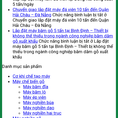
5 tấn/ngày
Chuyển giao lắp đặt máy đá viên 10 tấn đến Quận
Hải Châu – Đà Nẵng
Chức năng bình luận bị tắt
ở
Chuyển giao lắp đặt máy đá viên 10 tấn đến Quận
Hải Châu – Đà Nẵng
Lắp đặt máy băm gỗ 5 tấn tại Bình Định – Thiết bị
không thể thiếu trong ngành công nghiệp băm dăm
gỗ xuất khẩu
Chức năng bình luận bị tắt
ở Lắp đặt
máy băm gỗ 5 tấn tại Bình Định – Thiết bị không thể
thiếu trong ngành công nghiệp băm dăm gỗ xuất
khẩu
Danh mục sản phẩm
Cơ khí chế tạo máy
Máy chế biến gỗ
Máy băm đĩa
Máy băm lô
Máy ép viên
Máy nghiền búa
Máy nghiền dao
Máy nghiền hai trục