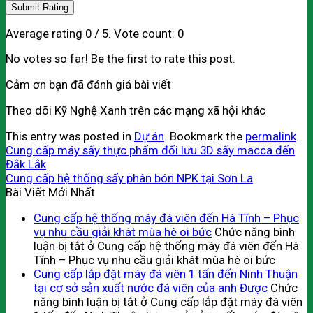
Submit Rating
Average rating
0
/ 5. Vote count:
0
No votes so far! Be the first to rate this post.
Cảm ơn bạn đã đánh giá bài viết
Theo dõi Kỹ Nghệ Xanh trên các mạng xã hội khác
This entry was posted in
Dự án
. Bookmark the
permalink
.
Cung cấp máy sấy thực phẩm đối lưu 3D sấy macca đến
Đắk Lắk
Cung cấp hệ thống sấy phân bón NPK tại Sơn La
Bài Viết Mới Nhất
Cung cấp hệ thống máy đá viên đến Hà Tĩnh – Phục
vụ nhu cầu giải khát mùa hè oi bức
Chức năng bình
luận bị tắt
ở Cung cấp hệ thống máy đá viên đến Hà
Tĩnh – Phục vụ nhu cầu giải khát mùa hè oi bức
Cung cấp lắp đặt máy đá viên 1 tấn đến Ninh Thuận
tại cơ sở sản xuất nước đá viên của anh Được
Chức
năng bình luận bị tắt
ở Cung cấp lắp đặt máy đá viên