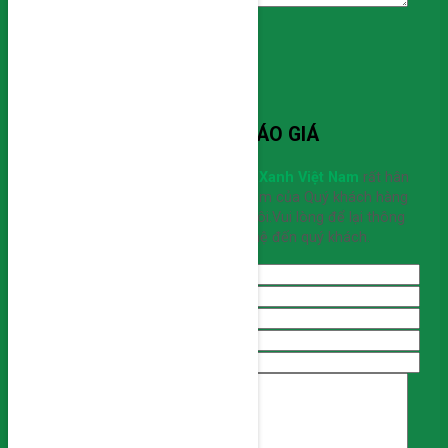
LIÊN HỆ BÁO GIÁ
Công ty Cổ Phần Kỹ Nghệ Xanh Việt Nam
rất hân
hạnh nhận được sự quan tâm của Quý khách hàng
đến sản phẩm của chúng tôi.Vui lòng để lại thông
tin, chúng tôi sẽ liên hệ đến quý khách.