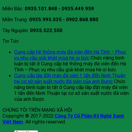
Miền Bắc:
0935.101.848 - 0935.449.959
Miền Trung:
0935.995.035 - 0902.868.880
Tây Nguyên:
0935.522.550
Tin Tức
Cung cấp hệ thống máy đá viên đến Hà Tĩnh – Phục
vụ nhu cầu giải khát mùa hè oi bức
Chức năng bình
luận bị tắt
ở Cung cấp hệ thống máy đá viên đến Hà
Tĩnh – Phục vụ nhu cầu giải khát mùa hè oi bức
Cung cấp lắp đặt máy đá viên 1 tấn đến Ninh Thuận
tại cơ sở sản xuất nước đá viên của anh Được
Chức
năng bình luận bị tắt
ở Cung cấp lắp đặt máy đá viên
1 tấn đến Ninh Thuận tại cơ sở sản xuất nước đá viên
của anh Được
CHÚNG TÔI TRÊN MẠNG XÃ HỘI
Copyright ® 2017-2022
Công Ty Cổ Phần Kỹ Nghệ Xanh
Việt Nam
. All rights reserved.