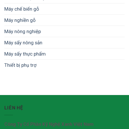
Châu
phổ
tại
–
Máy chế biến gỗ
biến
Bình
Đà
Định
Nẵng
Máy nghiền gỗ
–
Thiết
bị
Máy nông nghiệp
không
thể
Máy sấy nông sản
thiếu
trong
Máy sấy thực phẩm
ngành
công
Thiết bị phụ trợ
nghiệp
băm
dăm
gỗ
xuất
khẩu
LIÊN HỆ
Công Ty Cổ Phần Kỹ Nghệ Xanh Việt Nam