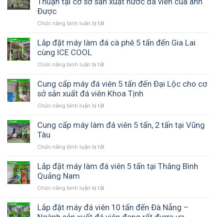
Thuận tại cơ sở sản xuất nước đá viên của anh
thống
Được
máy
Chức năng bình luận bị tắt
ở
đá
Cung
viên
cấp
Lắp đặt máy làm đá cà phê 5 tấn đến Gia Lai
đến
lắp
cùng ICE COOL
Hà
đặt
Tĩnh
Chức năng bình luận bị tắt
ở
máy
–
Lắp
đá
Phục
đặt
Cung cấp máy đá viên 5 tấn đến Đại Lộc cho cơ
viên
vụ
máy
sở sản xuất đá viên Khoa Tịnh
1
nhu
làm
tấn
cầu
Chức năng bình luận bị tắt
ở
đá
đến
giải
Cung
cà
Ninh
khát
cấp
Cung cấp máy làm đá viên 5 tấn, 2 tấn tại Vũng
phê
Thuận
mùa
máy
Tàu
5
tại
hè
đá
tấn
cơ
Chức năng bình luận bị tắt
oi
ở
viên
đến
sở
bức
Cung
5
Gia
sản
cấp
Lắp đặt máy làm đá viên 5 tấn tại Thăng Bình
tấn
Lai
xuất
máy
Quảng Nam
đến
cùng
nước
làm
Đại
ICE
Chức năng bình luận bị tắt
ở
đá
đá
Lộc
COOL
Lắp
viên
viên
cho
đặt
Lắp đặt máy đá viên 10 tấn đến Đà Nẵng –
của
5
cơ
máy
anh
tấn,