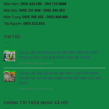
Miền Nam:
0935.626.585 - 094.110.8888
Miền Bắc:
0935.101.848 - 0935.449.959
Miền Trung:
0935.995.035 - 0902.868.880
Tây Nguyên:
0935.522.550
TIN TỨC
Cung cấp hệ thống máy đá viên đến Hà Tĩnh –
Phục vụ nhu cầu giải khát mùa hè oi bức
Chức năng bình luận bị tắt
ở
Cung
cấp
Cung cấp lắp đặt máy đá viên 1 tấn đến Ninh
hệ
Thuận tại cơ sở sản xuất nước đá viên của anh
thống
Được
máy
Chức năng bình luận bị tắt
ở
đá
Cung
viên
cấp
đến
lắp
CHÚNG TÔI TRÊN MẠNG XÃ HỘI
Hà
đặt
Tĩnh