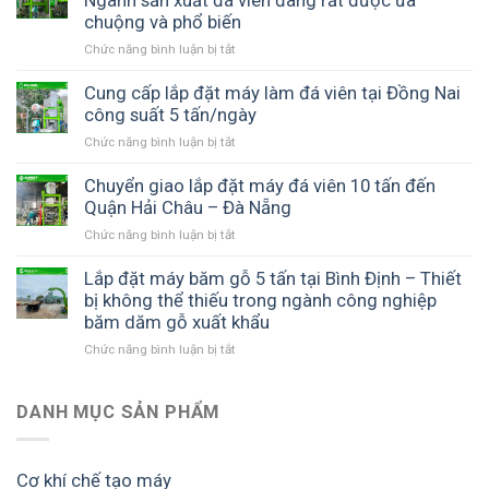
Ngành sản xuất đá viên đang rất được ưa
sở
làm
Được
chuộng và phổ biến
2
sản
đá
tấn
xuất
Chức năng bình luận bị tắt
ở
viên
tại
đá
Lắp
5
Vũng
viên
đặt
Cung cấp lắp đặt máy làm đá viên tại Đồng Nai
tấn
Tàu
Khoa
máy
công suất 5 tấn/ngày
tại
Tịnh
đá
Thăng
Chức năng bình luận bị tắt
ở
viên
Bình
Cung
10
Quảng
cấp
Chuyển giao lắp đặt máy đá viên 10 tấn đến
tấn
Nam
lắp
Quận Hải Châu – Đà Nẵng
đến
đặt
Đà
Chức năng bình luận bị tắt
ở
máy
Nẵng
Chuyển
làm
–
giao
Lắp đặt máy băm gỗ 5 tấn tại Bình Định – Thiết
đá
Ngành
lắp
bị không thể thiếu trong ngành công nghiệp
viên
sản
đặt
băm dăm gỗ xuất khẩu
tại
xuất
máy
Đồng
đá
Chức năng bình luận bị tắt
ở
đá
Nai
viên
Lắp
viên
công
đang
đặt
10
suất
rất
máy
DANH MỤC SẢN PHẨM
tấn
5
được
băm
đến
tấn/ngày
ưa
gỗ
Quận
chuộng
5
Hải
Cơ khí chế tạo máy
và
tấn